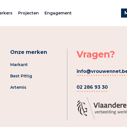
rkers
Projecten
Engagement
Vragen?
Onze merken
Markant
info@vrouwennet.b
Best Pittig
02 286 93 30
Artemis