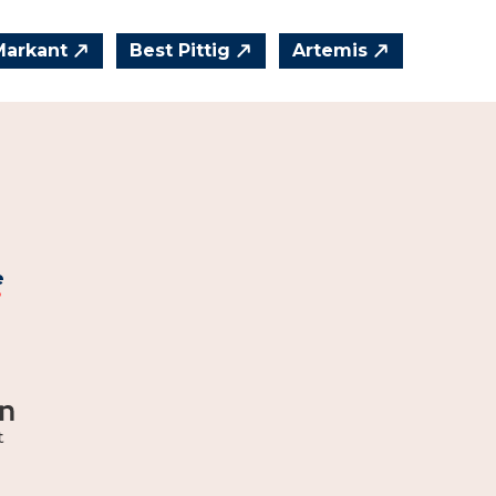
Markant
Best Pittig
Artemis
e