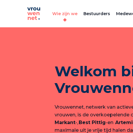
Wie zijn we
Bestuurders
Medewe
Welkom bi
Vrouwenn
Vrouwennet, netwerk van actie
vrouwen, is de overkoepelende o
Markant
-,
Best Pittig
-en
Artemi
maximale uit je vrije tijd halen d