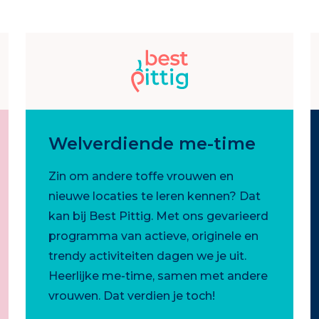
Welverdiende me-time
Zin om andere toffe vrouwen en
nieuwe locaties te leren kennen? Dat
kan bij Best Pittig. Met ons gevarieerd
programma van actieve, originele en
trendy activiteiten dagen we je uit.
Heerlijke me-time, samen met andere
vrouwen. Dat verdien je toch!