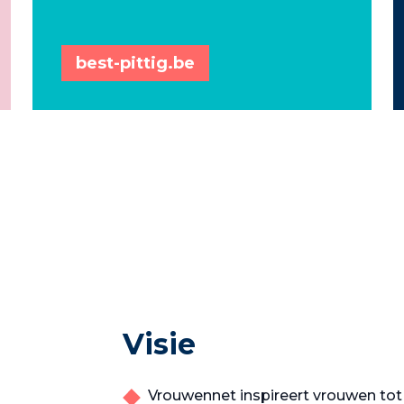
best-pittig.be
Visie
Vrouwennet inspireert vrouwen t