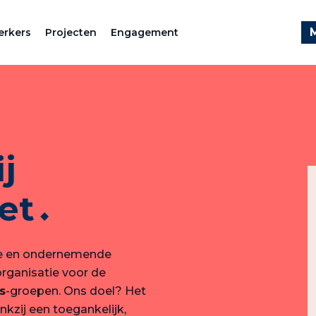
rkers
Projecten
Engagement
j
et
ve en ondernemende
rganisatie voor de
s
-groepen. Ons doel? Het
ankzij een toegankelijk,