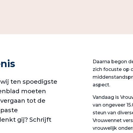
nis
Daarna begon de 
zich focuste op d
middenstandspro
t wij ten spoedigste
aspect.
wenblad moeten
Vandaag is Vrou
overgaan tot de
van ongeveer 15.
epaste
steun van divers
kt gij? Schrijft
Vrouwennet versc
vrouwelijk onder