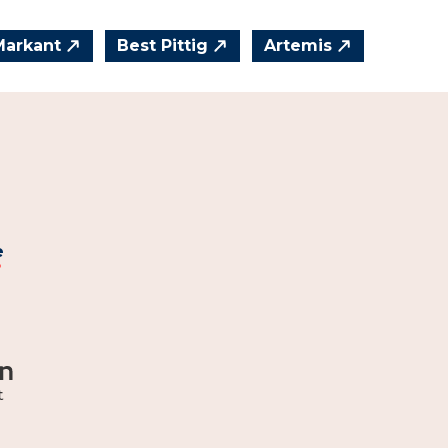
Markant
Best Pittig
Artemis
e