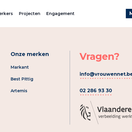
rkers
Projecten
Engagement
Vragen?
Onze merken
Markant
info@vrouwennet.b
Best Pittig
02 286 93 30
Artemis